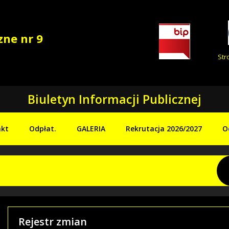
zne nr 9
Str
Biuletyn Informacji Publicznej
kt
Odpłat.
GALERIA
Rekrutacja 2026/2027
O
Rejestr zmian